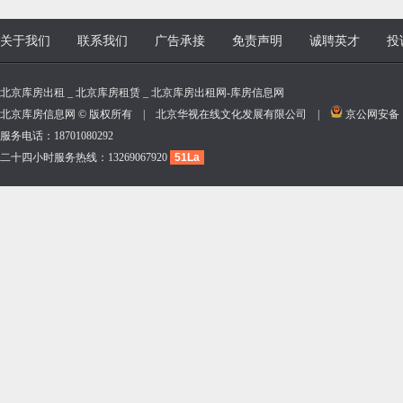
关于我们
联系我们
广告承接
免责声明
诚聘英才
投
北京库房出租 _ 北京库房租赁 _ 北京库房出租网-库房信息网
北京库房信息网 © 版权所有 | 北京华视在线文化发展有限公司 |
京公网安备 11
服务电话：18701080292
二十四小时服务热线：13269067920
51La