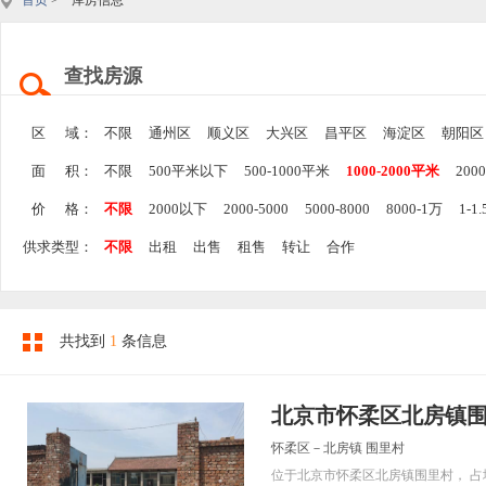
首页
> 库房信息
查找房源
区 域：
不限
通州区
顺义区
大兴区
昌平区
海淀区
朝阳区
面 积：
不限
500平米以下
500-1000平米
1000-2000平米
200
价 格：
不限
2000以下
2000-5000
5000-8000
8000-1万
1-1
供求类型：
不限
出租
出售
租售
转让
合作
共找到
1
条信息
北京市怀柔区北房镇
怀柔区－北房镇 围里村
位于北京市怀柔区北房镇围里村， 占地