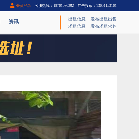
会员登录
客服热线：18701080292 广告投放：13051153101
出租信息
发布出租出售
购
资讯
求租信息
发布求租求购