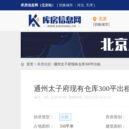
库房信息网（北京站）
[ 切换城市 ：
河北
天津
]
北京
[切换城市]
首页 >
库房信息
>通州太子府现有仓库300平出租
通州太子府现有仓库300平出
编号：SH_1629785985 更新时间: 2021/9/10 16:31:53
供求类型：
出租
库房类别：
占地面积：
350平米
建筑面积：