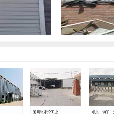
.
通州张家湾工业..
顺义 朝阳 多