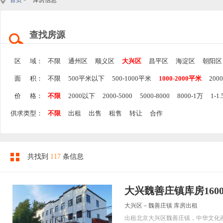
首页
> 库房信息
查找房源
区 域：
不限
通州区
顺义区
大兴区
昌平区
海淀区
朝阳区
面 积：
不限
500平米以下
500-1000平米
1000-2000平米
200
价 格：
不限
2000以下
2000-5000
5000-8000
8000-1万
1-1
供求类型：
不限
出租
出售
租售
转让
合作
共找到
117
条信息
大兴魏善庄镇库房160
大兴区－魏善庄镇 库房出租
出租北京大兴区魏善庄镇，中华文化画