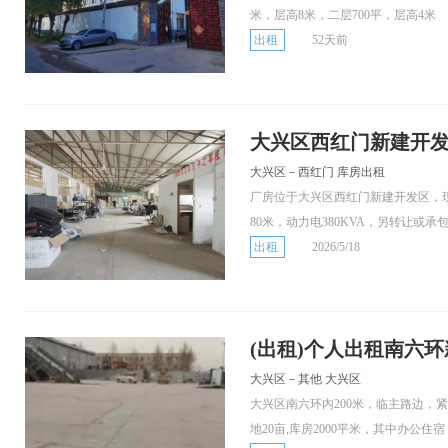
米，层高8米，二层700平，层高4米
出租
52天前
大兴区西红门新建开
大兴区－西红门 库房出租
厂房位于大兴区西红门新建开发区，现有
80米，动力电380KVA，另转让或承包原
出租
2026/5/18
(出租)个人出租南六环
大兴区－其他 大兴区
大兴区南六环内200米，临主路边，
地20亩,库房2000平米，其中办公住宿