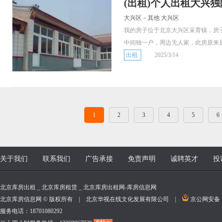
(出租)个人出租大兴
大兴区－其他 大兴区
我的房子位于北京大兴区采育镇，房
中间独一户，周边无人家，此房原来是.
出租
2025/3/14
1
2
3
4
5
6
关于我们
联系我们
广告承接
免责声明
诚聘英才
投
北京库房出租 _ 北京库房租赁 _ 北京库房出租网-库房信息网
北京库房信息网 © 版权所有 | 北京华视在线文化发展有限公司 |
京公网安备 11
服务电话：18701080292