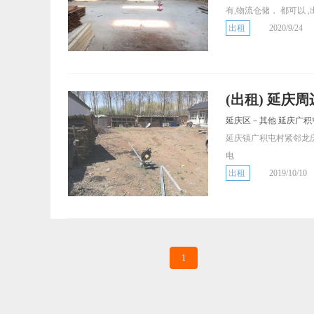
有,物流仓储， 都可以 ,
出租
2020/9/24
(出租) 延庆周
延庆区－其他 延庆广积
延庆镇广积屯村紧邻龙
电
出租
2019/10/10
1