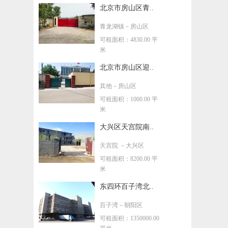
北京市房山区青..
青龙湖镇
－房山区
可租面积：4830.00 平
米
北京市房山区迎..
其他
－房山区
可租面积：1000.00 平
米
大兴区天宫院南..
天宫院
－大兴区
可租面积：8200.00 平
米
东四环百子湾北..
百子湾
－朝阳区
可租面积：1350000.00