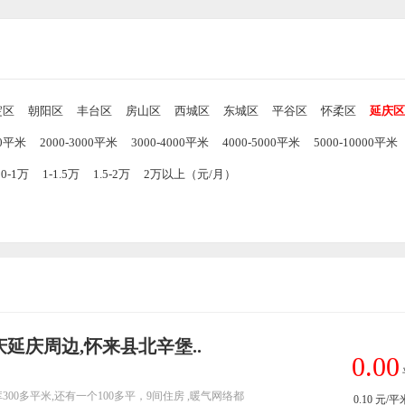
淀区
朝阳区
丰台区
房山区
西城区
东城区
平谷区
怀柔区
延庆区
00平米
2000-3000平米
3000-4000平米
4000-5000平米
5000-10000平米
00-1万
1-1.5万
1.5-2万
2万以上（元/月）
庆延庆周边,怀来县北辛堡..
0.00
300多平米,还有一个100多平，9间住房 ,暖气网络都
0.10
元/平