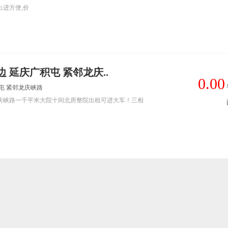
出进方便,价
边 延庆广积屯 紧邻龙庆..
0.00
屯 紧邻龙庆峡路
庆峡路一千平米大院十间北房整院出租可进大车！三相