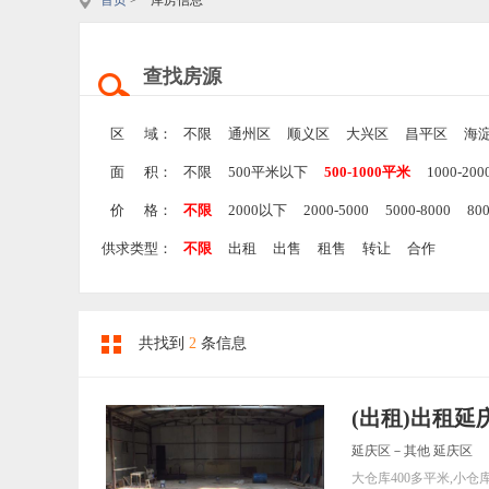
首页
> 库房信息
查找房源
区 域：
不限
通州区
顺义区
大兴区
昌平区
海
面 积：
不限
500平米以下
500-1000平米
1000-20
价 格：
不限
2000以下
2000-5000
5000-8000
80
供求类型：
不限
出租
出售
租售
转让
合作
共找到
2
条信息
(出租)出租延
延庆区－其他 延庆区
大仓库400多平米,小仓库