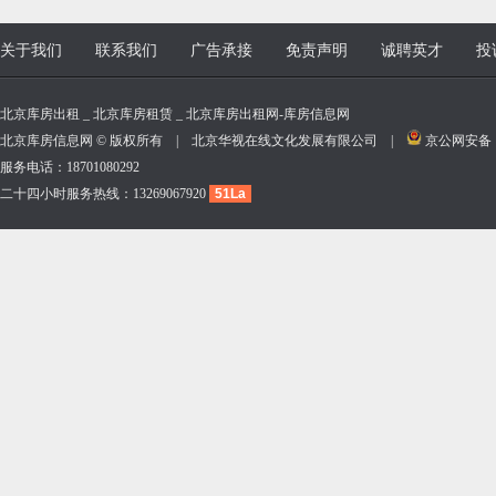
关于我们
联系我们
广告承接
免责声明
诚聘英才
投
北京库房出租 _ 北京库房租赁 _ 北京库房出租网-库房信息网
北京库房信息网 © 版权所有 | 北京华视在线文化发展有限公司 |
京公网安备 11
服务电话：18701080292
二十四小时服务热线：13269067920
51La