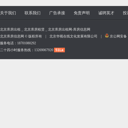
关于我们
联系我们
广告承接
免责声明
诚聘英才
投
北京库房出租 _ 北京库房租赁 _ 北京库房出租网-库房信息网
北京库房信息网 © 版权所有 | 北京华视在线文化发展有限公司 |
京公网安备 11
服务电话：18701080292
二十四小时服务热线：13269067920
51La