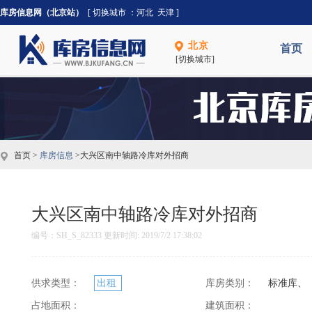
库房信息网（北京站）
[ 切换城市 ：
河北
天津
]
北京
首页
[切换城市]
首页 >
库房信息
>大兴区南中轴路冷库对外招商
大兴区南中轴路冷库对外招商
编号：SH_S_82333 更新时间: 2019/7/2 17:38:02
供求类型：
出租
库房类别：
标准库、
占地面积：
建筑面积：