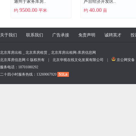
通州于家务库房..
芦台经济开发区..
9500.00
40.00
约
平米
约
亩
关于我们
联系我们
广告承接
免责声明
诚聘英才
投
北京库房出租 _ 北京库房租赁 _ 北京库房出租网-库房信息网
北京库房信息网 © 版权所有 | 北京华视在线文化发展有限公司 |
京公网安备 11
服务电话：18701080292
二十四小时服务热线：13269067920
51La