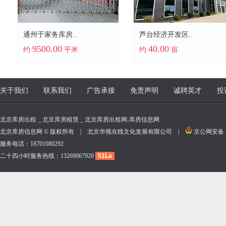
通州于家务库房..
芦台经济开发区..
9500.00
40.00
约
平米
约
亩
关于我们
联系我们
广告承接
免责声明
诚聘英才
投
北京库房出租 _ 北京库房租赁 _ 北京库房出租网-库房信息网
北京库房信息网 © 版权所有 | 北京华视在线文化发展有限公司 |
京公网安备 11
服务电话：18701080292
二十四小时服务热线：13269067920
51La